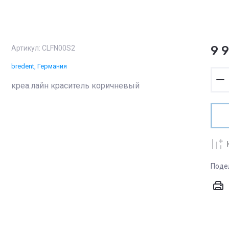
9 
Артикул:
CLFN00S2
bredent, Германия
креа.лайн краситель коричневый
Поде