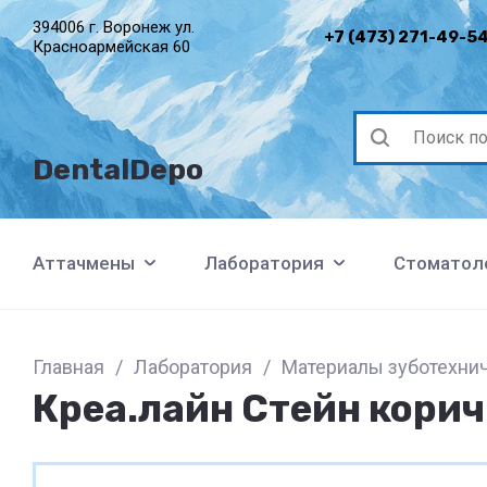
394006 г. Воронеж ул.
+7 (473) 271-49-5
Красноармейская 60
DentalDepo
Аттачмены
Лаборатория
Стоматол
Главная
/
Лаборатория
/
Материалы зуботехни
Креа.лайн Стейн корич