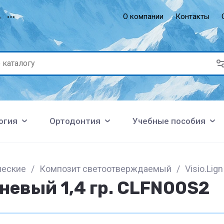
О компании
Контакты
4
огия
Ортодонтия
Учебные пособия
ческие
/
Композит светоотверждаемый
/
Visio.Lig
невый 1,4 гр. CLFN00S2