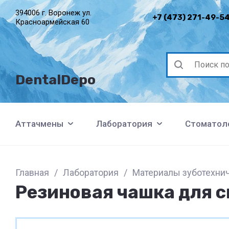
394006 г. Воронеж ул.
+7 (473) 271-49-5
Красноармейская 60
DentalDepo
Аттачмены
Лаборатория
Стоматол
Главная
/
Лаборатория
/
Материалы зуботехни
Резиновая чашка для 