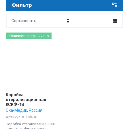
Фильтр
Сортировать
Цена - убывание
Количество ограничено
Цена - возрастание
Название - Я-А
Название - А-Я
Коробка
стерилизационная
КСКФ-18
Ока-Медик, Россия
Артикул:
КСКФ-18
Коробка стерилизационная
круглые с фильтрами