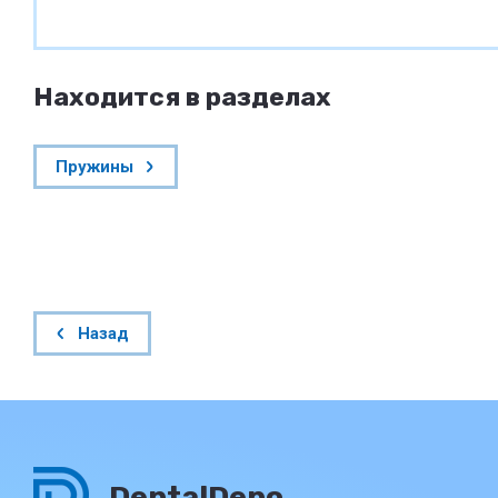
Находится в разделах
Пружины
Назад
DentalDepo