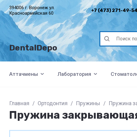
394006 г. Воронеж ул.
+7 (473) 271-49-5
Красноармейская 60
DentalDepo
Аттачмены
Лаборатория
Стоматол
Главная
/
Ортодонтия
/
Пружины
/
Пружина з
Пружина закрывающая