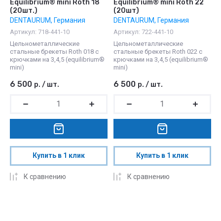
Equilibrium® mini Roth 18
Equilibrium® mini Roth 22
(20шт.)
(20шт)
DENTAURUM, Германия
DENTAURUM, Германия
Артикул:
718-441-10
Артикул:
722-441-10
Цельнометаллические
Цельнометаллические
стальные брекеты Roth 018 с
стальные брекеты Roth 022 с
крючками на 3,4,5 (equilibrium®
крючками на 3,4,5 (equilibrium®
mini)
mini)
6 500
6 500
р.
/
шт.
р.
/
шт.
Купить в 1 клик
Купить в 1 клик
К сравнению
К сравнению