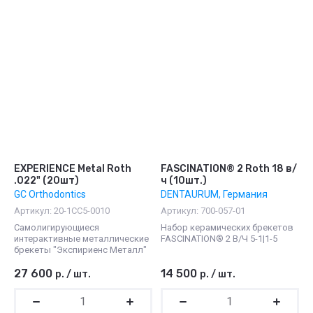
EXPERIENCE Metal Roth
FASCINATION® 2 Roth 18 в/
.022" (20шт)
ч (10шт.)
GC Orthodontics
DENTAURUM, Германия
Артикул:
20-1СС5-0010
Артикул:
700-057-01
Самолигирующиеся
Набор керамических брекетов
интерактивные металлические
FASCINATION® 2 В/Ч 5-1|1-5
брекеты "Экспириенс Металл"
27 600
14 500
р.
/
шт.
р.
/
шт.