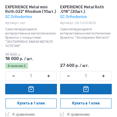
EXPERIENCE Metal mini
EXPERIENCE Metal Roth
Roth.022" Rhodium (10шт.)
.018" (20шт.)
GC Orthodontics
GC Orthodontics
Артикул:
нет
Артикул:
20-1СС5-0010
Самолигирующиеся
Самолигирующиеся
интерактивные металлические
интерактивные металлические
брекеты с покрытием
брекеты "Экспириенс Металл"
"ЭКСПИРИЕНС МИНИ МЕТАЛЛ
ЭСТЕТИК"
19 500
р.
18 000
р.
/
шт.
27 600
р.
/
шт.
В наличии
2
Купить в 1 клик
Купить в 1 клик
К сравнению
К сравнению