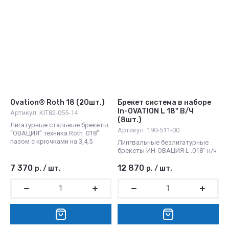
Ovation® Roth 18 (20шт.)
Брекет система в наборе
In-OVATION L 18" В/Ч
Артикул:
KIT82-055-14
(8шт.)
Лигатурные стальные брекеты
Артикул:
190-511-00
“OВАЦИЯ” техника Roth .018”
пазом с крючками на 3,4,5
Лингвальные безлигатурные
брекеты ИН-ОВАЦИЯ L .018” н/ч
7 370
12 870
р.
/
шт.
р.
/
шт.