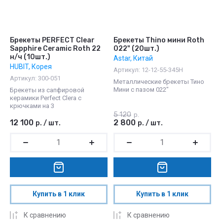
Брекеты PERFECT Clear
Брекеты Thino мини Roth
Sapphire Ceramic Roth 22
022" (20шт.)
н/ч (10шт.)
Astar, Китай
HUBIT, Корея
Артикул:
12-12-55-345H
Артикул:
300-051
Металлические брекеты Тино
Мини с пазом 022"
Брекеты из сапфировой
керамики Perfect Clera c
крючками на 3
5 120
р.
12 100
2 800
р.
/
шт.
р.
/
шт.
Купить в 1 клик
Купить в 1 клик
К сравнению
К сравнению