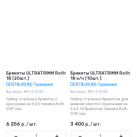
Брекеты ULTRATRIMM Roth
Брекеты ULTRATRIMM Roth
18 (20шт.)
18 н/ч (10шт.)
DENTAURUM, Германия
DENTAURUM, Германия
Артикул:
891-316-00
Артикул:
891-316-00
Набор стальных брекеты с
Набор стальных брекетов для
крючками на 3,4,5 техника Roth
нижней чеюсти с крючками на
018" паз.
3,4,5 10 брекетов техника Roth
018" паз.
6 256
3 400
р.
/
шт.
р.
/
шт.