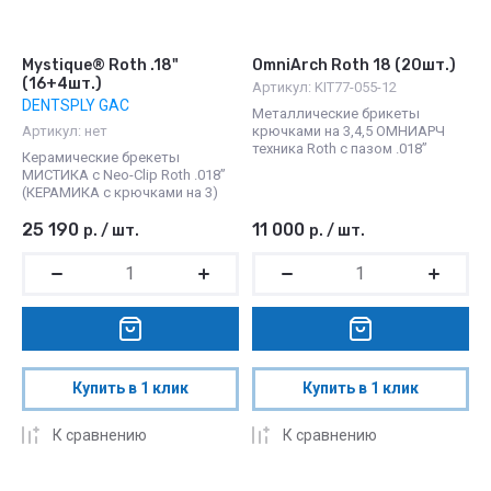
Mystique® Roth .18"
OmniArch Roth 18 (20шт.)
(16+4шт.)
Артикул:
KIT77-055-12
DENTSPLY GAC
Металлические брикеты
Артикул:
нет
крючками на 3,4,5 ОМНИАРЧ
техника Roth с пазом .018”
Керамические брекеты
МИСТИКА с Neo-Clip Roth .018”
(КЕРАМИКА с крючками на 3)
25 190
11 000
р.
/
шт.
р.
/
шт.
Купить в 1 клик
Купить в 1 клик
К сравнению
К сравнению