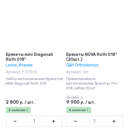
Брекеты mini Diagonali
Брекеты NOVA Roth 018"
Roth 018"
(20шт.)
Leone, Италия
G&H Orthodontics
Артикул:
F7270-91
Артикул:
нет
Набор металлических брекетов
Прямолинейные
MINI diagonali Roth .018
металлические брекеты, Рот
018, набор 20 шт.
15 060
р.
2 800
9 900
р.
/
шт.
р.
/
шт.
В наличии
1
В наличии
1