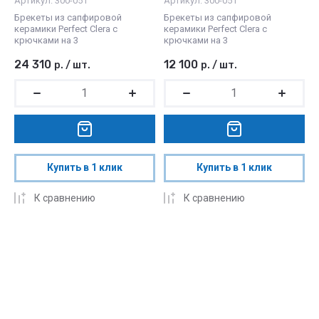
Артикул:
300-051
Артикул:
300-051
Брекеты из сапфировой
Брекеты из сапфировой
керамики Perfect Clera c
керамики Perfect Clera c
крючками на 3
крючками на 3
24 310
12 100
р.
/
шт.
р.
/
шт.
Купить в 1 клик
Купить в 1 клик
К сравнению
К сравнению