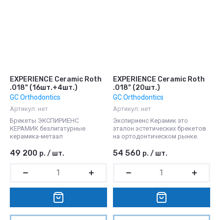
EXPERIENCE Ceramic Roth
EXPERIENCE Ceramic Roth
.018" (16шт.+4шт.)
.018" (20шт.)
GC Orthodontics
GC Orthodontics
Артикул:
нет
Артикул:
нет
Брекеты ЭКСПИРИЕНС
Экспириенс Керамик это
КЕРАМИК безлигатурные
эталон эстетических брекетов
керамика-метаал
на ортодонтическом рынке.
49 200
54 560
р.
/
шт.
р.
/
шт.