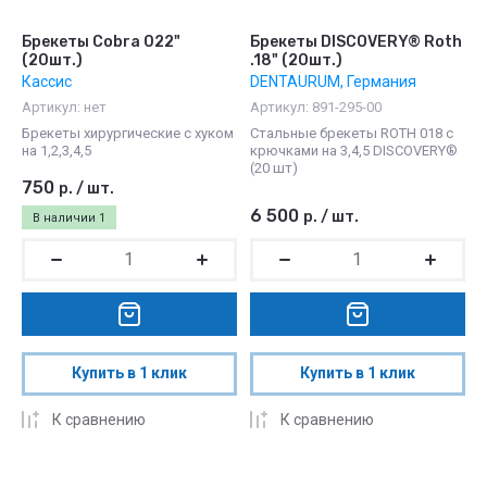
Брекеты Cobra 022"
Брекеты DISCOVERY® Roth
(20шт.)
.18" (20шт.)
Кассис
DENTAURUM, Германия
Артикул:
нет
Артикул:
891-295-00
Брекеты хирургические с хуком
Стальные брекеты ROTH 018 с
на 1,2,3,4,5
крючками на 3,4,5 DISCOVERY®
(20 шт)
750
р.
/
шт.
6 500
р.
/
шт.
В наличии
1
Купить в 1 клик
Купить в 1 клик
К сравнению
К сравнению