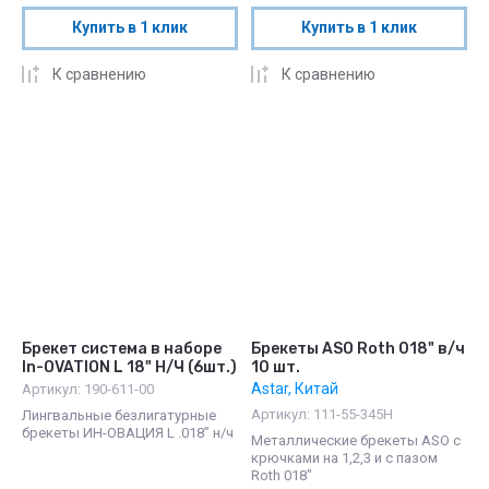
Купить в 1 клик
Купить в 1 клик
К сравнению
К сравнению
Брекет система в наборе
Брекеты ASO Roth 018" в/ч
In-OVATION L 18" Н/Ч (6шт.)
10 шт.
Astar, Китай
Артикул:
190-611-00
Артикул:
111-55-345H
Лингвальные безлигатурные
брекеты ИН-ОВАЦИЯ L .018” н/ч
Металлические брекеты ASO с
крючками на 1,2,3 и с пазом
Roth 018"