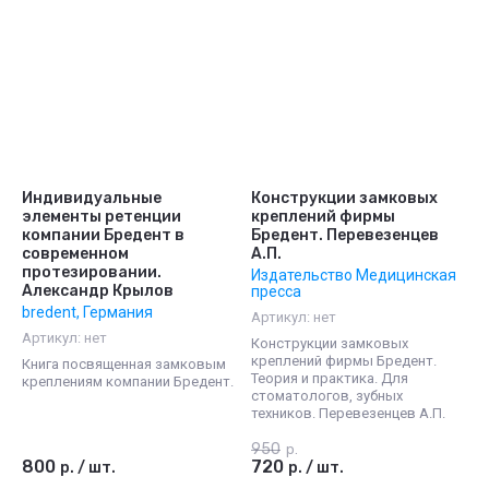
Индивидуальные
Конструкции замковых
элементы ретенции
креплений фирмы
компании Бредент в
Бредент. Перевезенцев
современном
А.П.
протезировании.
Издательство Медицинская
Александр Крылов
пресса
bredent, Германия
Артикул:
нет
Артикул:
нет
Конструкции замковых
креплений фирмы Бредент.
Книга посвященная замковым
Теория и практика. Для
креплениям компании Бредент.
стоматологов, зубных
техников. Перевезенцев А.П.
950
р.
800
720
р.
/
шт.
р.
/
шт.