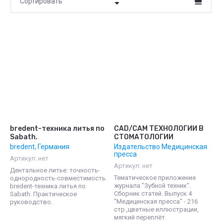
Сортировать
Цена - убывание
Цена - возрастание
Название - Я-А
Название - А-Я
bredent-техника литья по
CAD/CAM ТЕХНОЛОГИИ В
Sabath.
СТОМАТОЛОГИИ
bredent, Германия
Издательство Медицинская
пресса
Артикул:
нет
Артикул:
нет
Дентальное литье: точность-
Тематическое приложение
однородность-совместимость.
журнала "Зубной техник".
bredent-техника литья по
Сборник статей. Выпуск 4
Sabath. Практическое
"Медицинская пресса" - 216
руководство.
стр.,цветные иллюстрации,
мягкий переплёт.