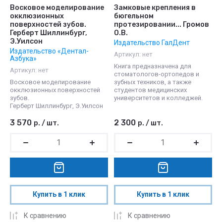
Восковое моделирование
Замковые крепления в
окклюзионных
бюгельном
поверхностей зубов.
протезировании... Громов
Герберт Шиллинбург,
О.В.
Э.Уилсон
Издательство ГалДент
Издательство «Дентал-
Артикул:
нет
Азбука»
Книга предназначена для
Артикул:
нет
стоматологов-ортопедов и
Восковое моделирование
зубных техников, а также
окклюзионных поверхностей
студентов медицинских
зубов.
университетов и колледжей.
Герберт Шиллинбург, Э.Уилсон
3 570
2 300
р.
/
шт.
р.
/
шт.
Купить в 1 клик
Купить в 1 клик
К сравнению
К сравнению