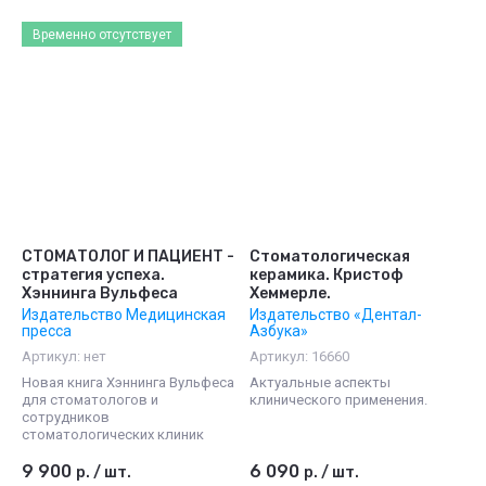
Временно отсутствует
СТОМАТОЛОГ И ПАЦИЕНТ -
Стоматологическая
стратегия успеха.
керамика. Кристоф
Хэннинга Вульфеса
Хеммерле.
Издательство Медицинская
Издательство «Дентал-
пресса
Азбука»
Артикул:
нет
Артикул:
16660
Новая книга Хэннинга Вульфеса
Актуальные аспекты
для стоматологов и
клинического применения.
сотрудников
стоматологических клиник
9 900
6 090
р.
/
шт.
р.
/
шт.