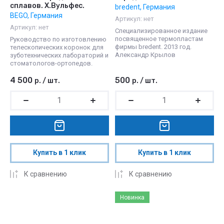
сплавов. Х.Вульфес.
bredent, Германия
BEGO, Германия
Артикул:
нет
Артикул:
нет
Специализированное издание
посвященное термопластам
Руководство по изготовлению
фирмы bredent. 2013 год.
телескопических коронок для
Александр Крылов
зуботехнических лабораторий и
стоматологов-ортопедов.
4 500
500
р.
/
шт.
р.
/
шт.
Купить в 1 клик
Купить в 1 клик
К сравнению
К сравнению
Новинка