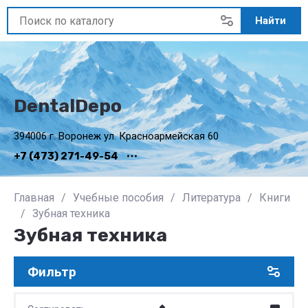
Найти
DentalDepo
394006 г. Воронеж ул. Красноармейская 60
+7 (473) 271-49-54
Главная
/
Учебные пособия
/
Литература
/
Книги
/
Зубная техника
Зубная техника
Фильтр