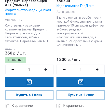
Бредент. Перевезенцев
Хоманн
А.П. (Уценка)
Издательство ГалДент
Издательство Медицинская
Артикул:
нет
пресса
В книге описаны особенности
Артикул:
нет
жесткой фиксации протеза на
Конструкции замковых
примере 15 ситуаций дефектов
креплений фирмы Бредент.
зубного ряда по
Теория и практика. Для
топографической
стоматологов, зубных
классификации Кеннеди, а
техников. Перевезенцев А.П.
именно: ZL-программа фирмы
«ZL-MICRODENT»
950
р.
350
р.
/
шт.
1 200
р.
/
шт.
В наличии
1
Купить в 1 клик
Купить в 1 клик
К сравнению
К сравнению