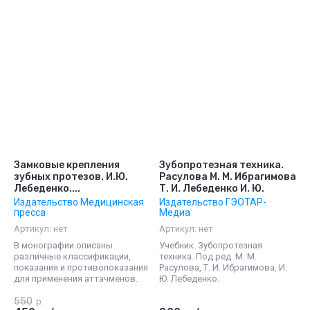
Замковые крепления
Зубопротезная техника.
зубных протезов. И.Ю.
Расулова М. М. Ибрагимова
Лебеденко....
Т. И. Лебеденко И. Ю.
Издательство Медицинская
Издательство ГЭОТАР-
пресса
Медиа
Артикул:
нет
Артикул:
нет
В монографии описаны
Учебник. Зубопротезная
различные классификации,
техника. Под ред. М. М.
показания и противопоказания
Расулова, Т. И. Ибрагимова, И.
для применения аттачменов.
Ю. Лебеденко.
550
р.