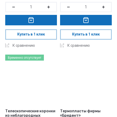
Купить в 1 клик
Купить в 1 клик
К сравнению
К сравнению
Временно отсутствует
Телескопические коронки
Термопласты фирмы
из неблагородных
«Бредент»