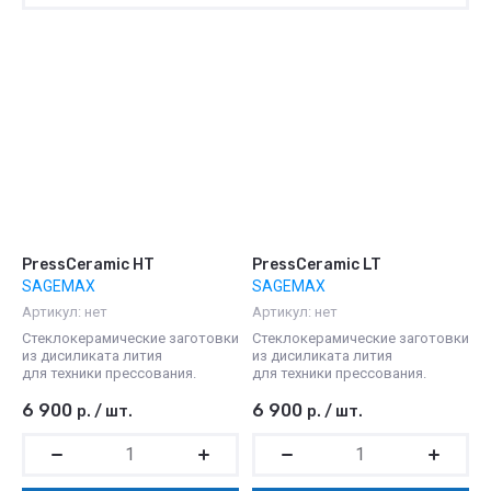
Цена - убывание
Цена - возрастание
Название - Я-А
Название - А-Я
PressCeramic HT
PressCeramic LT
SAGEMAX
SAGEMAX
Артикул:
нет
Артикул:
нет
Стеклокерамические заготовки
Стеклокерамические заготовки
из дисиликата лития
из дисиликата лития
для техники прессования.
для техники прессования.
6 900
6 900
р.
/
шт.
р.
/
шт.